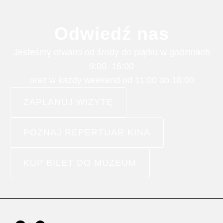
Odwiedź nas
Jesteśmy otwarci od środy do piątku w godzinach
9:00–16:00
oraz w każdy weekend od 11:00 do 18:00
ZAPLANUJ WIZYTĘ
POZNAJ REPERTUAR KINA
KUP BILET DO MUZEUM