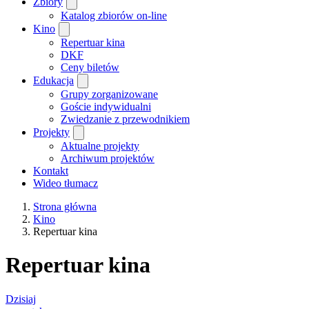
Zbiory
Katalog zbiorów on-line
Kino
Repertuar kina
DKF
Ceny biletów
Edukacja
Grupy zorganizowane
Goście indywidualni
Zwiedzanie z przewodnikiem
Projekty
Aktualne projekty
Archiwum projektów
Kontakt
Wideo tłumacz
Strona główna
Kino
Repertuar kina
Repertuar kina
Dzisiaj